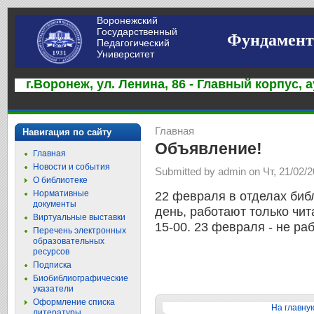
Воронежский
Государственный
Фундамент
Педагогический
Университет
г.Воронеж, ул. Ленина, 86 - Главный корпус, а
Главная
Навигация по сайту
Объявление!
Главная
Новости и события
Submitted by admin on Чт, 21/02/2
О библиотеке
Нормативные
22 февраля в отделах биб
документы
день, работают только чита
Виртуальные выставки
15-00. 23 февраля - не ра
Перечень электронных
образовательных
ресурсов
Подписка
Биобиблиографические
указатели
Оформление списка
На главну
литературы