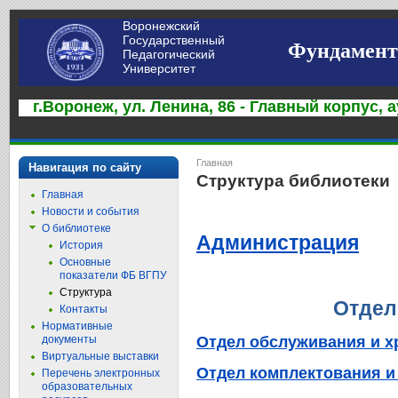
Воронежский
Государственный
Фундамент
Педагогический
Университет
г.Воронеж, ул. Ленина, 86 - Главный корпус, а
Главная
Навигация по сайту
Структура библиотеки
Главная
Новости и события
О библиотеке
Администрация
История
Основные
показатели ФБ ВГПУ
Структура
Отдел
Контакты
Нормативные
Отдел обслуживания и 
документы
Виртуальные выставки
Отдел комплектования и
Перечень электронных
образовательных