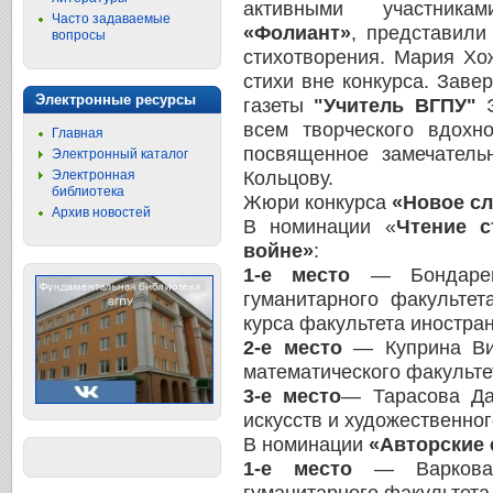
активными участника
Часто задаваемые
«Фолиант»
, представили
вопросы
стихотворения. Мария Хо
стихи вне конкурса. Заве
Электронные ресурсы
газеты
"Учитель ВГПУ"
Э
всем творческого вдохн
Главная
посвященное замечатель
Электронный каталог
Электронная
Кольцову.
библиотека
Жюри конкурса
«Новое с
Архив новостей
В номинации «
Чтение с
войне»
:
1-е место
— Бондарева
гуманитарного факультет
курса факультета иностра
2-е место
— Куприна Вик
математического факульте
3-е место
— Тарасова Дар
искусств и художественног
В номинации
«Авторские 
1-е место
— Варкова Е