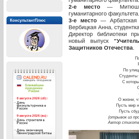
гуманитарного факультета
2-е место
— Митюшин
гуманитарного факультета
3-е место
— Арбатская 
КонсультантПлюс
Вербицкая Анна, студентка
Директор библиотеки пр
новый выпуск
"Учител
Защитников Отечества
.
П
Раз
По улиц
Студенты 
С котор
о л
О жизни, 
Пусть мир н
Пусть сбуд
(отрывок из пр
Автор стихотв