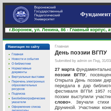
Воронежский
Государственный
Фундамент
Педагогический
Университет
г.Воронеж, ул. Ленина, 86 - Главный корпус, а
Главная
Навигация по сайту
День поэзии ВГПУ
Главная
Новости и события
Submitted by admin on Пнд, 31/03
О библиотеке
Нормативные
27 марта
фундаментальна
документы
поэзии ВГПУ
, посвяще
Виртуальные выставки
Открыла День поэзии дир
Перечень электронных
передала в дар библио
образовательных
ресурсов
фестиваля ВГПИ 1957 го
Подписка
поэзии выступили участн
Биобиблиографические
слово»
. Звучали стих
указатели
Оформление списка
Друниной. Участники кон
литературы