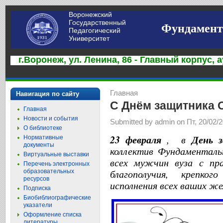
Воронежский
Государственный
Фундамент
Педагогический
Университет
г.Воронеж, ул. Ленина, 86 - Главный корпус, а
Главная
Навигация по сайту
С Днём защитника О
Главная
Новости и события
Submitted by admin on Пт, 20/02/2
О библиотеке
23 февраля
, в
День 
Нормативные
документы
коллектив Фундаменталь
Виртуальные выставки
всех мужчин вуза с пр
Перечень электронных
благополучия, крепког
образовательных
ресурсов
исполнения всех ваших ж
Подписка
Биобиблиографические
указатели
Оформление списка
литературы