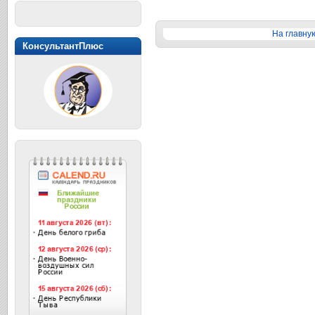
На главну
КонсультантПлюс