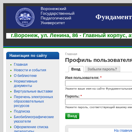
Воронежский
Государственный
Фундамент
Педагогический
Университет
г.Воронеж, ул. Ленина, 86 - Главный корпус, а
Главная
Навигация по сайту
Профиль пользовател
Главная
Вход
Забыли пароль?
Новости и события
О библиотеке
Имя пользователя:
*
Нормативные
документы
Укажите ваше имя на сайте Фундаментальная
Виртуальные выставки
Пароль:
*
Перечень электронных
образовательных
ресурсов
Укажите пароль, соответствующий вашему им
Подписка
Биобиблиографические
указатели
Оформление списка
На главну
литературы